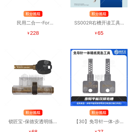
民用二合一-For
SS002R右槽开读工具 -
Waferlock SS016-民用
大连狮子、LION、反S
228
65
¥
¥
锁读开工具【台湾】 智
槽民用系列
慧電子鎖 维夫拉克
锁匠宝-保德安透明练功
【30】免导针一体-步阳
锁
平板双排宽槽-锡纸晃匙
68
27