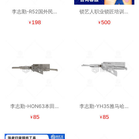
李志勤-R52国外民用
锁艺人职业锁匠培训班
【墨西哥】读齿开启工
报名订金 含汽车钥匙、
198
500
¥
¥
具-平铣 李氏二合一
汽车锁等中高阶锁匠课
程
李志勤-HON63本田摩
李志勤-YH35雅马哈摩
托车锁读齿开启工具-平
托车锁读齿开启工具-平
85
85
¥
¥
铣 李氏二合一
铣 李氏二合一