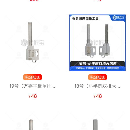
迪、爱玛、新大洲、小
锡纸快开工具
牛
19号【万嘉平板单排内
18号【小半圆双排大落
铣】 强者归来锡纸工具
差】强者归来锡纸工具
48
48
¥
¥
锡纸快开工具
锡纸快开工具