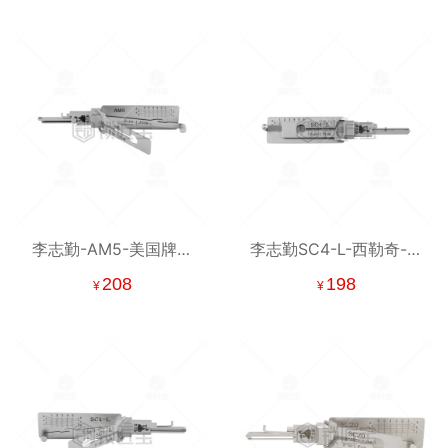
国】
李志勤-AM5-美国牌挂
李志勤SC4-L-西勒奇-国
锁国外民用锁读齿开启
外民用-读开工具【美
208
198
¥
¥
工具-平铣 李氏二合一
国】
【美国】