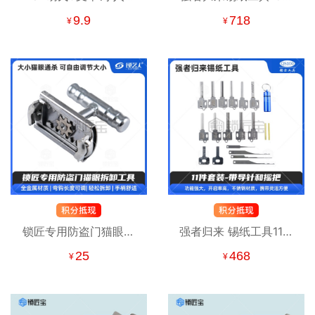
级单钩 学徒练手常备
套装-订制版 带导针和摇
9.9
718
¥
¥
把 锡纸快开工具套装 防
盗锁套装
锁匠专用防盗门猫眼拆
强者归来 锡纸工具11件
卸工具 弯钩设计 可调直
套装-定制版 带导针和摇
25
468
¥
¥
径 全金属耐用
把 锡纸快开工具套装 防
盗锁套装