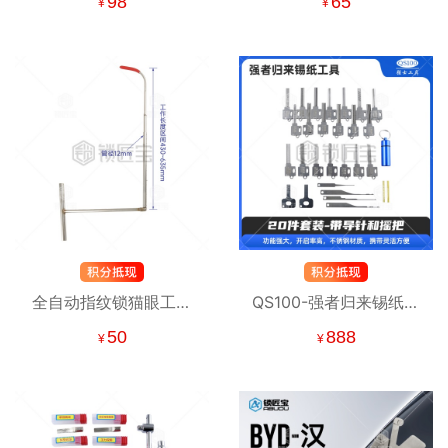
98
65
¥
¥
锁通用
全自动指纹锁猫眼工具
QS100-强者归来锡纸工
升级款
具20件套装 带导针和摇
50
888
¥
¥
把 锡纸快开工具套装 防
盗锁套装