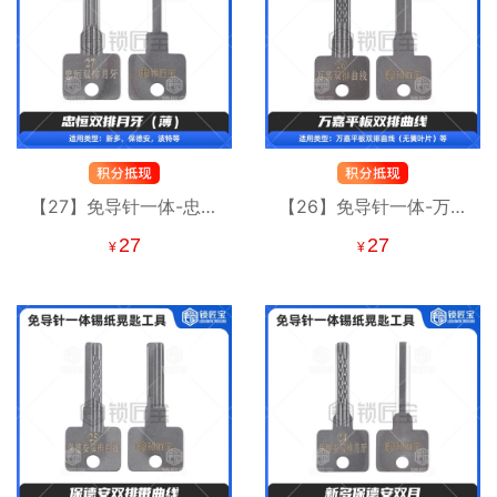
【27】免导针一体-忠恒
【26】免导针一体-万嘉
双排月牙（薄）-锡纸晃
平板双排曲线-锡纸晃匙
27
27
¥
¥
匙工具 富新
工具