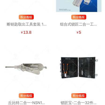
断钥匙取出工具套装 12
组合式锁匠二合一工具
件套 断钥匙取出器
盒 透明二合一工具收纳
13.8
5
¥
¥
盒 可装李氏工具 抽屉式
塑料工具盒
丘比特二合一-NSN14
锁匠宝-二合一32件套