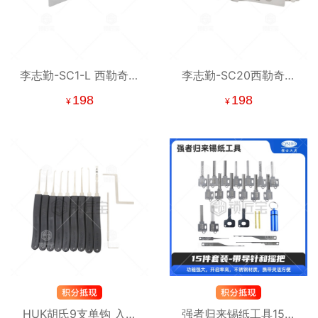
李志勤-SC1-L 西勒奇国
李志勤-SC20西勒奇国
外民用锁读齿开启工具-
外民用锁读齿开启-平铣
198
198
¥
¥
平铣 李氏二合一 【美
李氏二合一【美国】
国】
HUK胡氏9支单钩 入门
强者归来锡纸工具15件