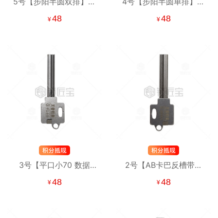
5号【步阳半圆双排】强
4号【步阳半圆单排】保
者归来锡纸工具
险柜半圆单排 铁架锁秒
48
48
¥
¥
杀 强者归来锡纸工具
3号【平口小70 数据
2号【AB卡巴反槽带边
锁】带边不带边通杀 单
不带边通杀】强者归来
48
48
¥
¥
双头通用 强者归来锡纸
锡纸工具
工具