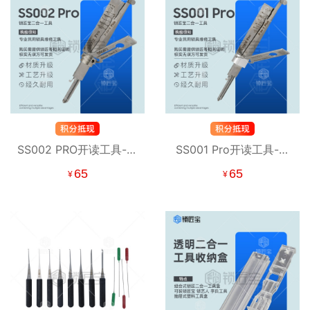
SS002 PRO开读工具-电
SS001 Pro开读工具-防
控锁、固力 S槽 民用锁
火门、牛头民用锁系列
65
65
¥
¥
系列