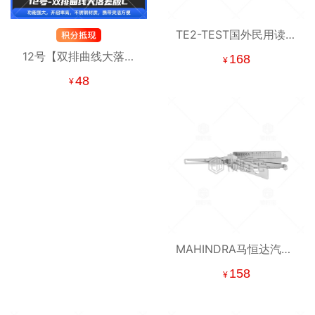
TE2-TEST国外民用读齿
开启工具-平铣 二合一工
12号【双排曲线大落差
168
¥
具【澳洲】
版C】强者归来锡纸工具
48
¥
锡纸快开工具
MAHINDRA马恒达汽车/
雅马哈Yamaha车锁读齿
158
¥
开启工具-内铣 二合一