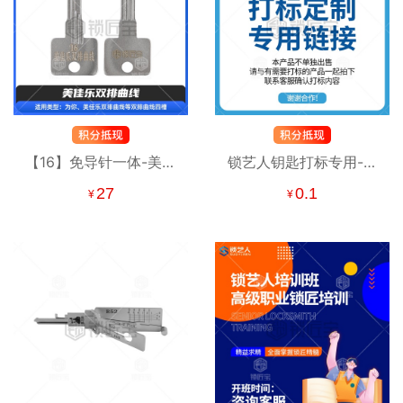
【16】免导针一体-美佳
锁艺人钥匙打标专用-单
乐双排曲线-锡纸晃匙工
面 双面 激光打标 厂家
27
0.1
¥
¥
具-锡纸晃匙工具 为你
定制
美佳乐