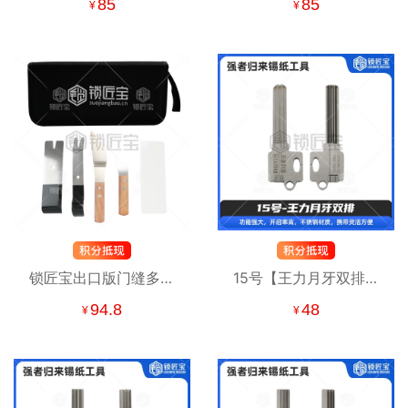
85
85
¥
¥
一
合一
锁匠宝出口版门缝多功
15号【王力月牙双排】
能快开五件套 锁匠神器
强者归来锡纸工具 锡纸
94.8
48
¥
¥
快开工具