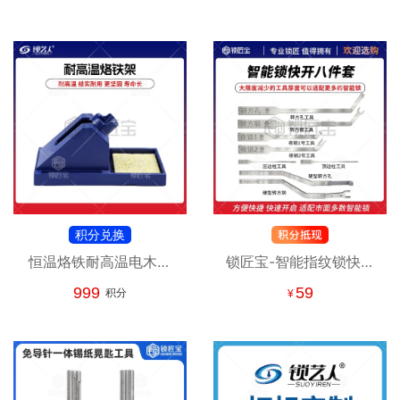
4MM
积分兑换
恒温烙铁耐高温电木烙
锁匠宝-智能指纹锁快开
铁架
八件套工具 智能锁应急
999
59
积分
¥