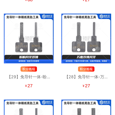
¥
¥
工具
【29】免导针一体-盼盼
【28】免导针一体-万嘉
月牙双排-锡纸晃匙工具
双排月牙-锡纸晃匙工具
27
27
¥
¥