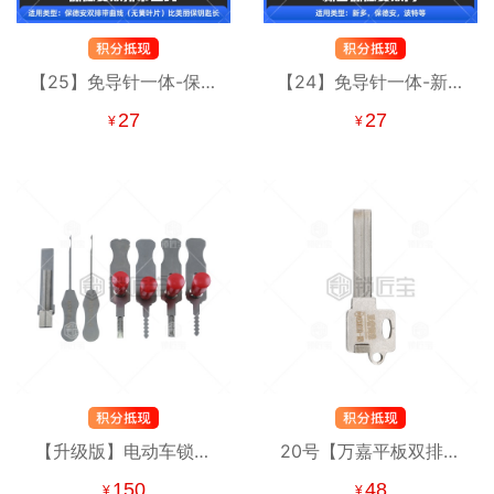
【25】免导针一体-保德
【24】免导针一体-新多
安双排带曲线-锡纸晃匙
保德安双月-锡纸晃匙工
27
27
¥
¥
工具
具 波特
【升级版】电动车锁内
20号【万嘉平板双排内
铣、外铣工具五件套 雅
铣】 强者归来锡纸工具
150
48
¥
¥