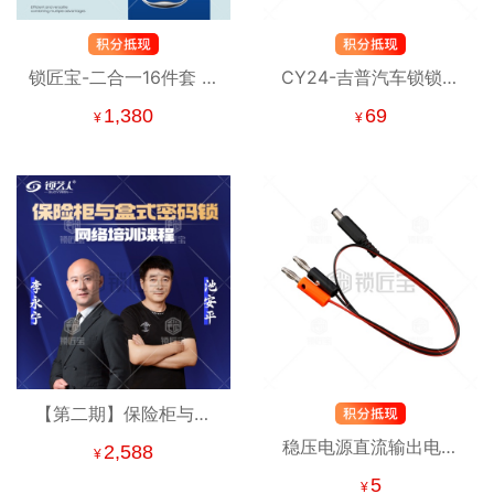
锁匠宝-二合一16件套 读
CY24-吉普汽车锁锁匠
齿开启工具 覆盖常见车
宝二合一工具-平铣两轨
1,380
69
¥
¥
型
迹 适用克莱斯勒/漫步
者/切诺基/道奇/EAGLE/
万国/顺风
【第二期】保险柜与盒
式密码锁网络培训课程
稳压电源直流输出电源
2,588
¥
报名 含保险柜、盒式密
线-香蕉头转DC插头
5
¥
码锁等中高阶技术