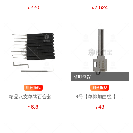
10Pin(2015) 10齿尼桑
读齿开启工具 16把立铣
220
2,624
¥
¥
汽车锁读齿开启二合一
16把平铣 覆盖常见车型
尼桑 天籁 骐达 颐达 骊
威 英菲尼迪 斯巴鲁
暂时缺货
精品八支单钩百合匙 锁
9号【单排加曲线 】 强
匠新手练功 入门级单钩
者归来锡纸工具 锡纸快
6.8
48
¥
¥
学徒练手常备
开工具