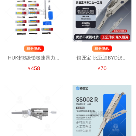
HUK超B级锁极速暴力强
锁匠宝-比亚迪BYD汉二
开工具（13支头）
合一工具 兼容18款丰田
458
70
¥
¥
RAV4荣放