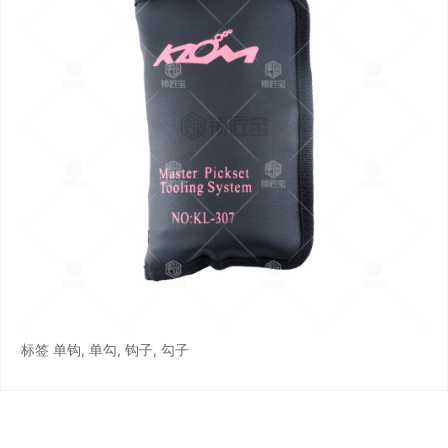
标签
单钩
,
单勾
,
钩子
,
勾子