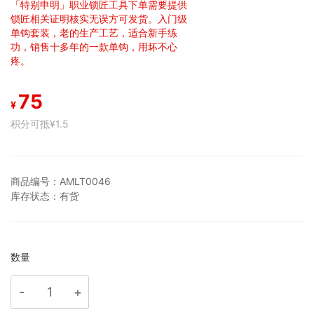
「特别申明」职业锁匠工具下单需要提供
锁匠相关证明核实无误方可发货。入门级
单钩套装，老的生产工艺，适合新手练
功，销售十多年的一款单钩，用坏不心
疼。
75
¥
积分可抵
¥1.5
商品编号：
AMLT0046
库存状态：
有货
数量