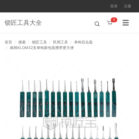
登录
注册
0
锁匠工具大全
首页
搜索
锁匠工具
民用工具
单钩百合匙
南韩KLOM32支单钩新包装携带更方便