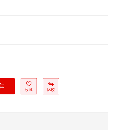
车
收藏
比较