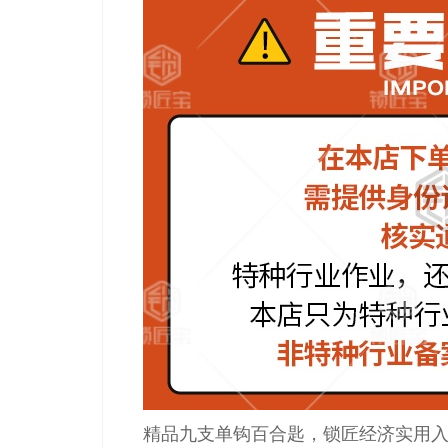
精品九支单钩百合匙，锁匠经济实用入门