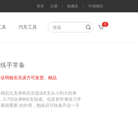
登录
注册
收藏夹
购物车
0
工具
汽车工具
徒练手常备
关证明核实无误方可发货。精品
精品九支单钩百合匙由8支从小到大的单
支，0.7综合单钩6支组成。也是初学者练习手
着很重要 的作用，熟练后可快速开启一字