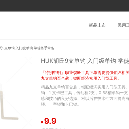
新品上市
民用
氏9支单钩 入门级单钩 学徒练手常备
HUK胡氏9支单钩 入门级单钩 学
「特别申明」职业锁匠工具下单需要提供锁匠相
九支单钩百合匙，锁匠经济实用入门型工具。
精品九支单钩百合匙，锁匠经济实用入门型工具。
钩，1 支卡巴工具，传动档2支，0.5S槽单钩一
感和技巧的良好选择。对以后在技术性方面提高有
锁、十字锁和卡巴锁。
9.9
¥