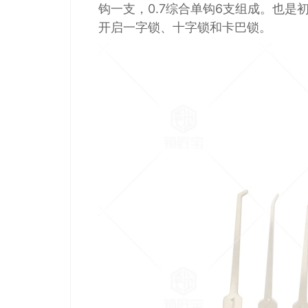
钩一支，0.7综合单钩6支组成。也
开启一字锁、十字锁和卡巴锁。