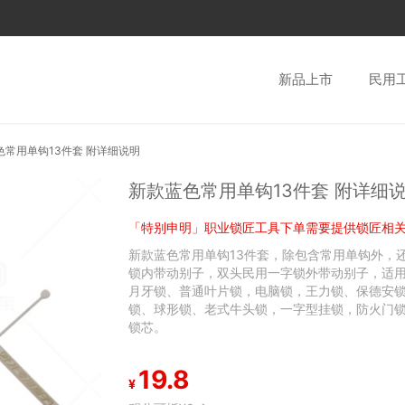
新品上市
民用
色常用单钩13件套 附详细说明
新款蓝色常用单钩13件套 附详细
「特别申明」职业锁匠工具下单需要提供锁匠相
新款蓝色常用单钩13件套，除包含常用单钩外，
锁内带动别子，双头民用一字锁外带动别子，适
月牙锁、普通叶片锁，电脑锁，王力锁、保德安锁
锁、球形锁、老式牛头锁，一字型挂锁，防火门
锁芯。
19.8
¥