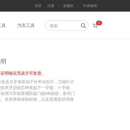
登录
注册
收藏夹
购物车
0
工具
汽车工具
说明
关证明核实无误方可发货。
还包含月牙单双别子外带动别子，万能叶片
用技术开启锁芯种类如下一字锁、十字锁、
各类汽车锁普通防盗门锁AB级锁，卷帘门
锁、各类弹珠保险柜锁，以及普通双排弹珠