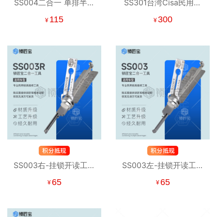
SS004二合一 单排半圆
SS301台湾Cisa民用二
锁 民用锁 步阳
合一工具
115
300
¥
¥
SS003右-挂锁开读工具
SS003左-挂锁开读工具
仙阁、飞雁、三环、
仙阁、飞雁、三环、
65
65
¥
¥
ISEO
ISEO