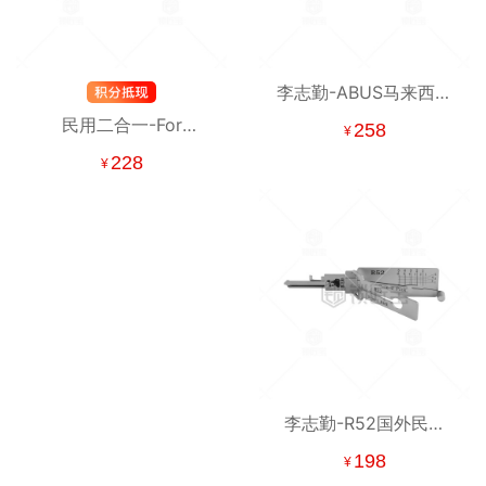
李志勤-ABUS马来西亚
民用读开工具【马来西
民用二合一-For
258
¥
亚】-平铣 李氏二合一 -
Waferlock SS016-民用
228
¥
Lockartist
锁读开工具【台湾】 智
慧電子鎖 维夫拉克
李志勤-R52国外民用
【墨西哥】读齿开启工
198
¥
具-平铣 李氏二合一