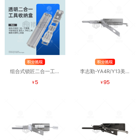
组合式锁匠二合一工具
李志勤-YA4R/Y13美国
盒 透明二合一工具收纳
邮箱抽屉凸轮锁房车储
5
95
¥
¥
盒 可装李氏工具 抽屉式
物室锁5齿读齿开启工
塑料工具盒
具-平铣 喷砂版 李氏二
合一