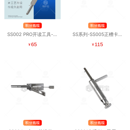
SS002 PRO开读工具-电
SS系列-SS005正槽卡巴
控锁、固力 S槽 民用锁
锁二合一 民用锁
65
115
¥
¥
系列