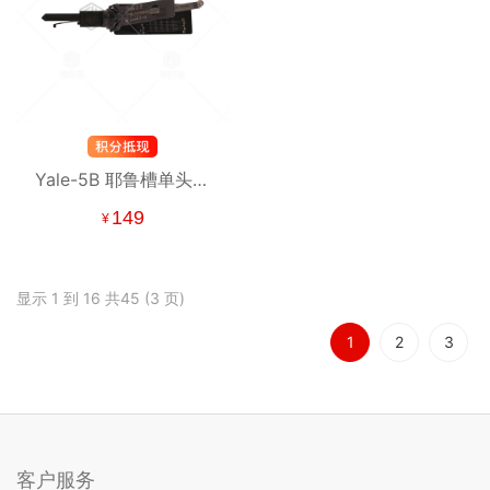
Yale-5B 耶鲁槽单头锁
5珠-民用锁二合一 雅乐
149
¥
5珠民用二合一
显示 1 到 16 共45 (3 页)
1
2
3
客户服务