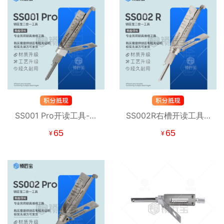
SS001 Pro开读工具-防
SS002R右槽开读工具 -
火门、牛头民用锁系列
大连狮子、LION、反S
65
65
¥
¥
槽民用系列