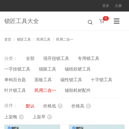
登录
注册
0
锁匠工具大全
首页
锁匠工具
民用工具
民用二合一
分类：
全部
强开扭锁工具
专用锁工具
一字挂锁工具
猫眼工具
锡纸软硬工具
单钩百合匙
面板工具
磁性锁工具
十字锁工具
叶片锁工具
民用二合一
辅助耗材配件
排序：
默认
价格低
价格高
上架晚
上架早